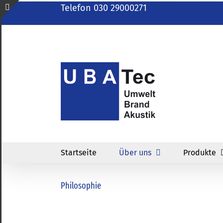
Zum
Telefon 030 29000271
Inhalt
Toggle
springen
Sliding
Bar
Area
Startseite
Über uns
Produkte
Philosophie